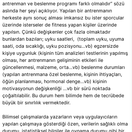
antrenman ve beslenme programı farklı olmalıdır” sözü
aslında her şeyi açıklıyor. Yapılan bir antrenmanın
herkeste aynı sonuç alması imkansız bu ister sporcular
üzerinde isterseler de fitness yapan kişiler üzerinde
yapılsın. Çünkü değişkenler çok fazla olmaktadır
bunlardan bazıları; uyku saatleri, (toplam uyku, uyuma
saati, oda sıcaklığı, uyku pozisyonu…vb) egzersizde
kişiye uygunluk (kişinin tüm analizleri testlerinin yapılmış
olması, her antrenmanın gelişiminin etkileri ile
güncellenmesi, malzeme, orta…vb) beslenme durumları
(yapılan antrenmana özel beslenme, kişinin ihtiyaçları,
öğün planlanması, hormonal denge…vb) kişinin
motivasyonun değişkenliği …vb bir sürü noktada
çoğaltılabilir. Bu durum hem bilimde hem de tecrübede
büyük bir sınırlılık vermektedir.
Bilimsel çalışmalarda yazarların veya uygulayıcıların
yapılan çalışmaya gösterdiği özen, verilerin sağlıklı olma
durumu, istatistiksel bilgiler ile oynama durumu gibi bir