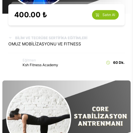
400.00 ₺
Satın Al
BİLİM VE TECRÜBE SERTİFİKA EĞİTİMLERİ
OMUZ MOBİLİZASYONU VE FITNESS
Eğitmen
60 Dk.
Ksh Fitness Academy