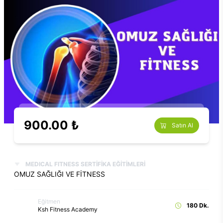
900.00 ₺
Satın Al
MEDICAL FITNESS SERTİFİKA EĞİTİMLERİ
OMUZ SAĞLIĞI VE FİTNESS
Eğitmen
180 Dk.
Ksh Fitness Academy