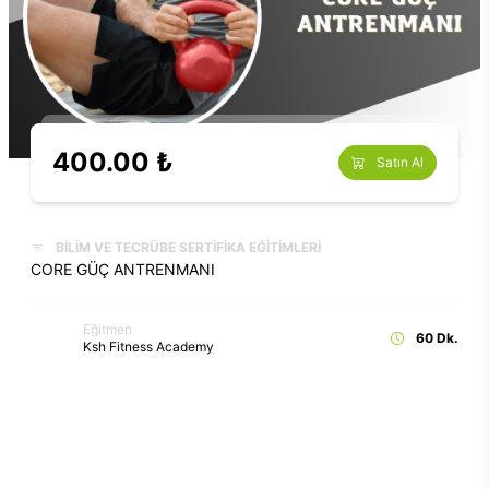
400.00 ₺
Satın Al
BİLİM VE TECRÜBE SERTİFİKA EĞİTİMLERİ
CORE GÜÇ ANTRENMANI
Eğitmen
60 Dk.
Ksh Fitness Academy