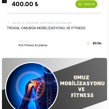
400.00 ₺
Satın Al
BİLİM VE TECRÜBE SERTİFİKA EĞİTİMLERİ
TROKAL OMURGA MOBİLİZASYONU VE FITNESS
Eğitmen
60 Dk.
Ksh Fitness Academy