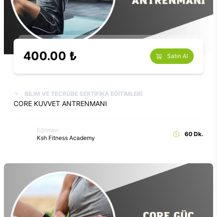
400.00 ₺
Satın Al
BİLİM VE TECRÜBE SERTİFİKA EĞİTİMLERİ
CORE KUVVET ANTRENMANI
Eğitmen
60 Dk.
Ksh Fitness Academy