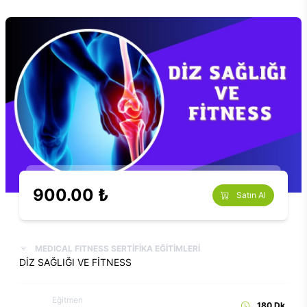
900.00 ₺
Satın Al
MEDICAL FITNESS SERTİFİKA EĞİTİMLERİ
DİZ SAĞLIĞI VE FİTNESS
Eğitmen
180 Dk.