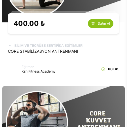
400.00 ₺
Satın Al
BİLİM VE TECRÜBE SERTİFİKA EĞİTİMLERİ
CORE STABİLİZASYON ANTRENMANI
Eğitmen
60 Dk.
Ksh Fitness Academy