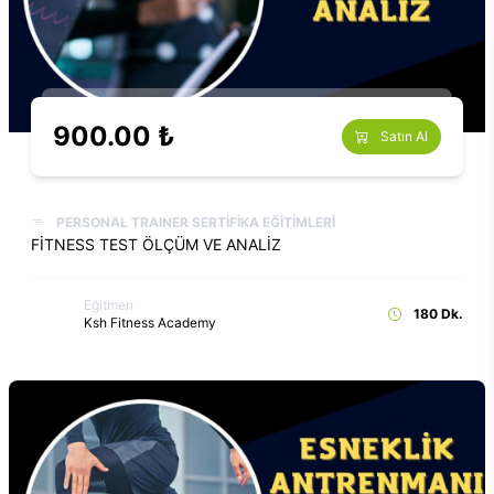
900.00 ₺
Satın Al
PERSONAL TRAINER SERTİFİKA EĞİTİMLERİ
FİTNESS TEST ÖLÇÜM VE ANALİZ
Eğitmen
180 Dk.
Ksh Fitness Academy