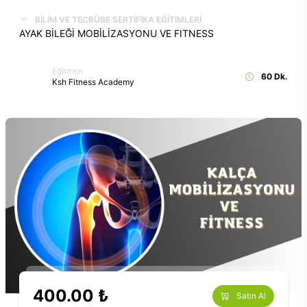
BİLİM VE TECRÜBE SERTİFİKA EĞİTİMLERİ
AYAK BİLEĞİ MOBİLİZASYONU VE FITNESS
Eğitmen
60 Dk.
Ksh Fitness Academy
400.00 ₺
Satın Al